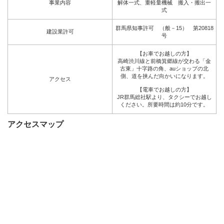
事業内容
解体一式、重軽量機械 搬入・搬出一
式
群馬県知事許可 （般－15） 第20818
建設業許可
号
【お車でお越しの方】
高崎渋川線と前橋箕郷線が交わる「金
古東」十字路の角、auショップの北
側、道を挟んだ向かいになります。
アクセス
【電車でお越しの方】
JR群馬総社駅より、タクシーでお越し
ください。所要時間は約10分です。
アクセスマップ