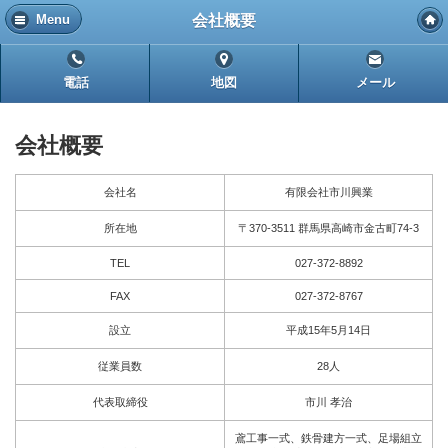
会社概要
Menu
電話
地図
メール
会社概要
会社名
有限会社市川興業
所在地
〒370-3511 群馬県高崎市金古町74-3
TEL
027-372-8892
FAX
027-372-8767
設立
平成15年5月14日
従業員数
28人
代表取締役
市川 孝治
鳶工事一式、鉄骨建方一式、足場組立